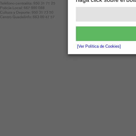
Aviso Legal
Teléfono centralita: 950 31 71 25
Policía Local: 667 990 088
Politica de Cookies
Cultura y Deporte: 950 31 73 50
Centro Guadalinfo: 663 00 47 57
[Ver Política de Cookies]