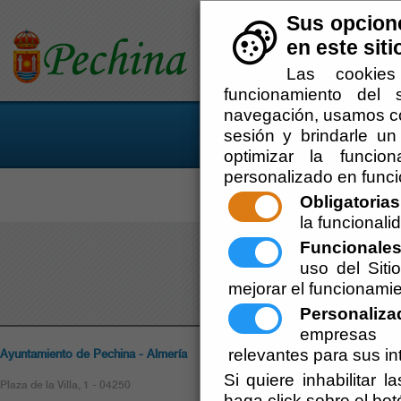
Sus opcione
Pechina
en este siti
Las cookies
Información corporativa
S
Conoce tu ayuntamiento
d
funcionamiento del 
navegación, usamos coo
sesión y brindarle un 
optimizar la funcion
personalizado en funci
Home
- Cultur
Obligatorias
la funcionalid
Agua Mine
Funcionale
uso del Sit
mejorar el funcionamie
Personaliza
empresas p
Ayuntamiento de Pechina - Almería
relevantes para sus in
Políticas
Si quiere inhabilitar 
Plaza de la Villa, 1 - 04250
Politica de Privacida
haga click sobre el bo