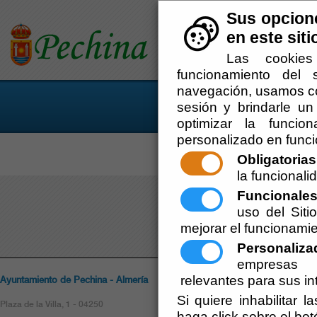
Sus opcione
Pechina
en este siti
Las cookies
Información corporativa
S
Conoce tu ayuntamiento
d
funcionamiento del 
navegación, usamos coo
sesión y brindarle un 
optimizar la funcion
personalizado en funci
Home
- Cultur
Obligatorias
la funcionalid
Panadería
Funcionale
uso del Sit
mejorar el funcionamie
Personaliza
empresas p
Ayuntamiento de Pechina - Almería
relevantes para sus in
Políticas
Si quiere inhabilitar 
Plaza de la Villa, 1 - 04250
Politica de Privacida
haga click sobre el bo