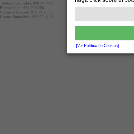
Aviso Legal
Teléfono centralita: 950 31 71 25
Policía Local: 667 990 088
Politica de Cookies
Cultura y Deporte: 950 31 73 50
Centro Guadalinfo: 663 00 47 57
[Ver Política de Cookies]